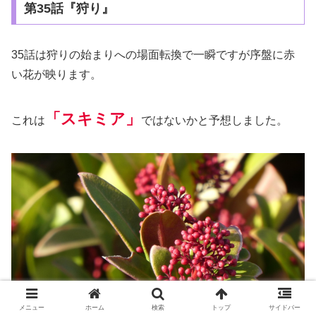
第35話『狩り』
35話は狩りの始まりへの場面転換で一瞬ですが序盤に赤
い花が映ります。
「
ス
キミア」
これは
ではないかと予想しました。
メニュー
ホーム
検索
トップ
サイドバー