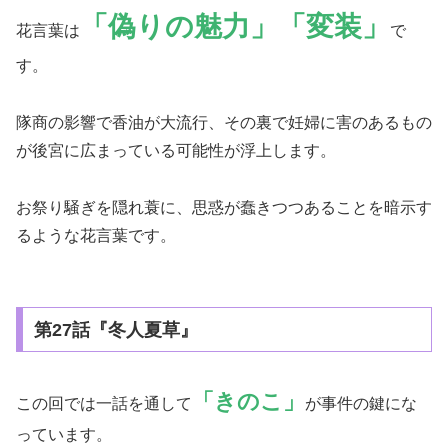
「偽りの魅力」「変装」
花言葉は
で
す。
隊商の影響で香油が大流行、その裏で妊婦に害のあるもの
が後宮に広まっている可能性が浮上します。
お祭り騒ぎを隠れ蓑に、思惑が蠢きつつあることを暗示す
るような花言葉です。
第27話『冬人夏草』
「きのこ」
この回では一話を通して
が事件の鍵にな
っています。