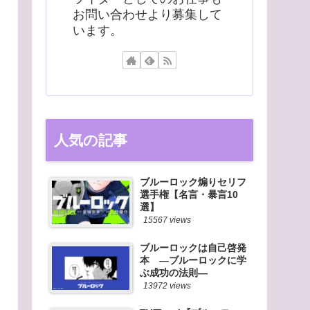
お問い合わせより募集して
います。
人気の記事
ブルーロック煽りセリフ
選手権【名言・暴言10
選】
15567 views
ブルーロックは自己啓発
本 ―ブルーロックに学
ぶ成功の法則―
13972 views