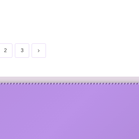
次
2
3
へ