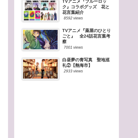
TVアニメ『ブルーロッ
ク』コラボグッズ 花と
花言葉紹介
8592 views
TVアニメ『薬屋のひとり
ごと』 全24話花言葉考
察
7001 views
白昼夢の青写真 聖地巡
礼②【熱海市】
2933 views