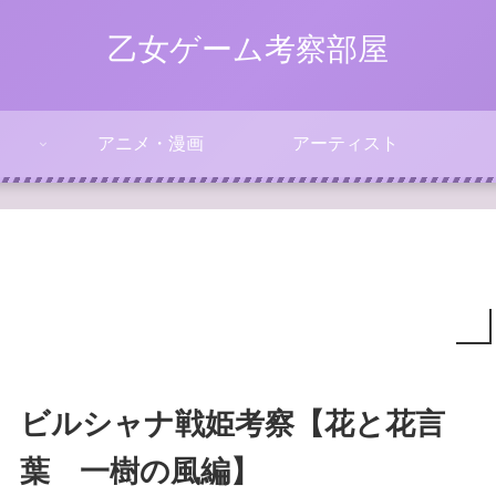
乙女ゲーム考察部屋
アニメ・漫画
アーティスト
ビルシャナ戦姫考察【花と花言
葉 一樹の風編】