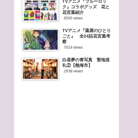
TVアニメ『ブルーロッ
ク』コラボグッズ 花と
花言葉紹介
8595 views
TVアニメ『薬屋のひとり
ごと』 全24話花言葉考
察
7019 views
白昼夢の青写真 聖地巡
礼②【熱海市】
2938 views