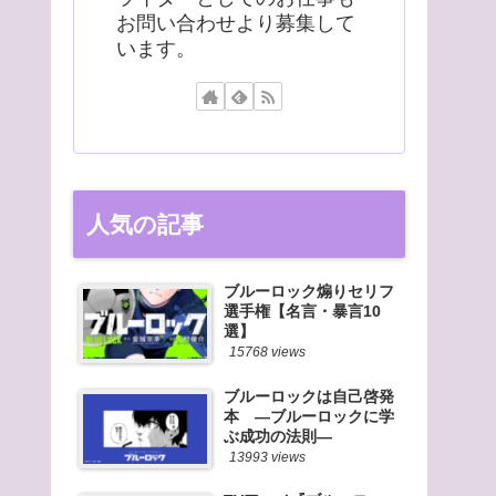
お問い合わせより募集して
います。
人気の記事
ブルーロック煽りセリフ
選手権【名言・暴言10
選】
15768 views
ブルーロックは自己啓発
本 ―ブルーロックに学
ぶ成功の法則―
13993 views