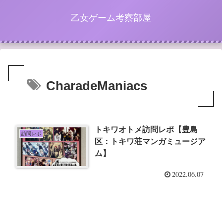
乙女ゲーム考察部屋
CharadeManiacs
トキワオトメ訪問レポ【豊島
訪問レポ
区：トキワ荘マンガミュージア
ム】
2022.06.07