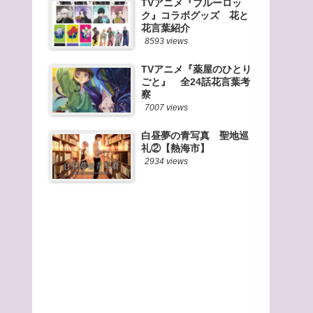
TVアニメ『ブルーロッ
ク』コラボグッズ 花と
花言葉紹介
8593 views
TVアニメ『薬屋のひとり
ごと』 全24話花言葉考
察
7007 views
白昼夢の青写真 聖地巡
礼②【熱海市】
2934 views