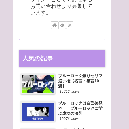
お問い合わせより募集して
います。
人気の記事
ブルーロック煽りセリフ
選手権【名言・暴言10
選】
15612 views
ブルーロックは自己啓発
本 ―ブルーロックに学
ぶ成功の法則―
13976 views