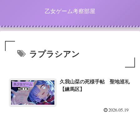
乙女ゲーム考察部屋
ラプラシアン
久我山栞の死様手帖 聖地巡礼
美少女ゲーム
【練馬区】
2026.05.19